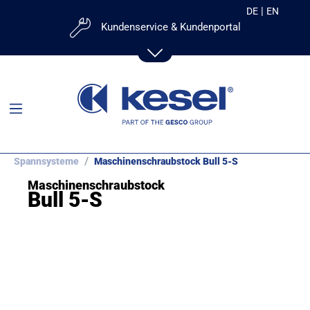
|
DE
EN
Kundenservice & Kundenportal
Mailanfrage:
Zum Kontaktformular
Kundenportal:
kesel
Spannsysteme
Maschinenschraubstock Bull 5-S
Maschinenschraubstock
Ihr Direktkontakt:
Bull 5-S
+49 831-25288-53