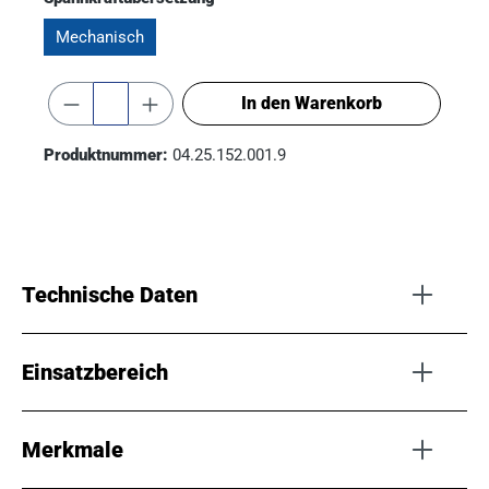
Mechanisch
In den Warenkorb
Produktnummer:
04.25.152.001.9
Technische Daten
Einsatzbereich
Spannweite
Mit Blockbacken: 0 -
240 mm I Mit
Stufenbacken: 3 - 345
Merkmale
mm
Einsatzbereich
Mechanischer