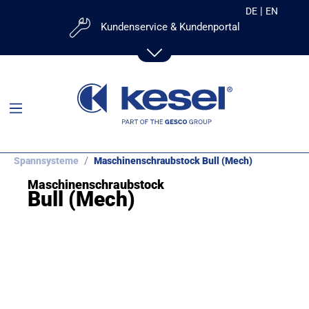
|
DE
EN
Kundenservice & Kundenportal
Mailanfrage:
Zum Kontaktformular
Kundenportal:
kesel
Spannsysteme
Maschinenschraubstock Bull (Mech)
Maschinenschraubstock
Ihr Direktkontakt:
Bull (Mech)
+49 831-25288-53